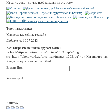
На сайте есть и другие изображения на эту тему:
Текст на картинке:
Угадаешь где сейчас весна? )
Добавлено: 10.07.2013
Код для размещения на другом сайте:
<a href='https://photowords.ru/picture-1003.php'><img
src='https://photowords.ru/pics_max/images_1003.jpg'><br>Картинки с над
Угадаешь где сейчас весна? )</a>
Введите Имя:
Комментарий:
Антиспам: