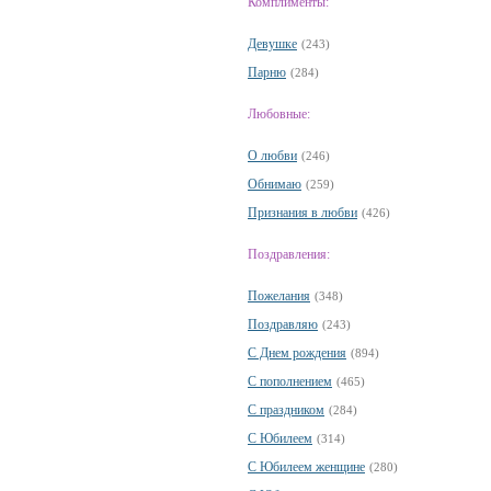
Комплименты:
Девушке
(243)
Парню
(284)
Любовные:
О любви
(246)
Обнимаю
(259)
Признания в любви
(426)
Поздравления:
Пожелания
(348)
Поздравляю
(243)
С Днем рождения
(894)
С пополнением
(465)
С праздником
(284)
С Юбилеем
(314)
С Юбилеем женщине
(280)