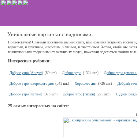
Уникальные картинки с надписями.
Приветствуем! Славный посетитель нашего сайта, нам нравится встречать гостей и 
взрослым, и грустным, и веселым, и умным, и счастливым. Хотим, чтобы вы, испыт
миниатюрными творениями талантливых людей, пожелали поделиться своими мыс
Интересные рубрики:
Доброе утро (Август)
(89 шт.)
Доброе утро
(1324 шт.)
Доброе утро (смешн
Доброе утро и хорошего дня
(541 шт.)
Хорошего дня
(726 шт.)
Добрый веч
Доброе утро (летние)
(375 шт.)
Доброе утро (гифки)
(273 шт.)
С Днем рожд
25 самых интересных на сайте: