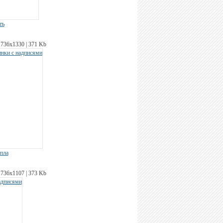
ть
736х1330 | 371 Kb
епла
736х1107 | 373 Kb