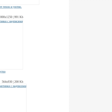
ет тепло и уютно.
1000х1250 | 991 Kb
 утро
564х930 | 200 Kb