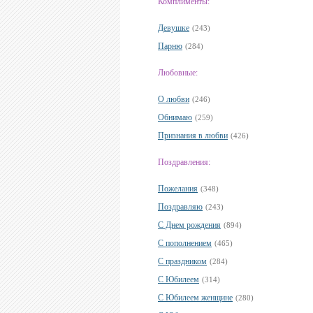
Комплименты:
Девушке
(243)
Парню
(284)
Любовные:
О любви
(246)
Обнимаю
(259)
Признания в любви
(426)
Поздравления:
Пожелания
(348)
Поздравляю
(243)
С Днем рождения
(894)
С пополнением
(465)
С праздником
(284)
С Юбилеем
(314)
С Юбилеем женщине
(280)