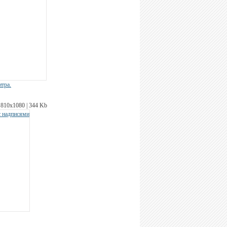
итра.
810х1080 | 344 Kb