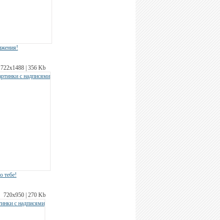
ижения!
722х1488 | 356 Kb
о тебе!
720х950 | 270 Kb