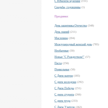
С Юбилеем мужчине
(151)
Свадьбы, годовщины
(1)
Праздники:
День защитника Отечества
(548)
День знаний
(211)
Масленица
(204)
Международный женский день
(785)
Необычные
(50)
Новые "С Рождеством!"
(57)
Пасха
(256)
Прикольные
(50)
С Днем матери
(185)
С днем молодежи
(292)
С Днем Победы
(251)
С днем студента
(266)
С днем труда
(233)
С Днем Учителя
(262)