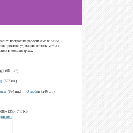
дарить настроение радости и маленьким, и
ав приятное удивление от знакомства с
лями в комментариях.
ые)
(684 шт.)
ер
(627 шт.)
ения
(894 шт.)
О любви
(246 шт.)
1000х1250 | 749 Kb