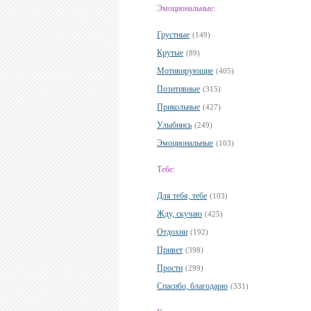
Эмоциональные:
Грустные
(149)
Крутые
(89)
Мотивирующие
(405)
Позитивные
(315)
Прикольные
(427)
Улыбнись
(249)
Эмоциональные
(103)
Тебе:
Для тебя, тебе
(103)
Жду, скучаю
(425)
Отдохни
(192)
Привет
(398)
Прости
(299)
Спасибо, благодарю
(331)