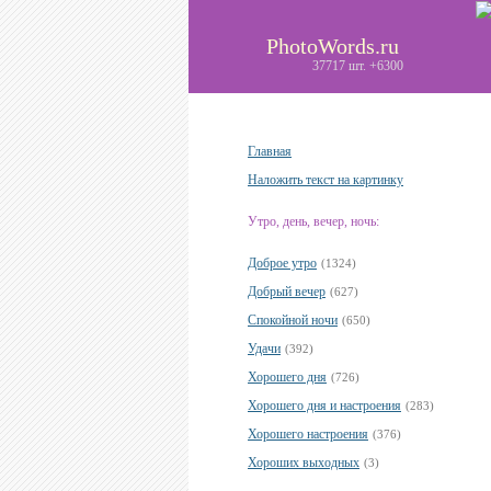
PhotoWords.ru
37717 шт. +6300
Главная
Наложить текст на картинку
Утро, день, вечер, ночь:
Доброе утро
(1324)
Добрый вечер
(627)
Спокойной ночи
(650)
Удачи
(392)
Хорошего дня
(726)
Хорошего дня и настроения
(283)
Хорошего настроения
(376)
Хороших выходных
(3)