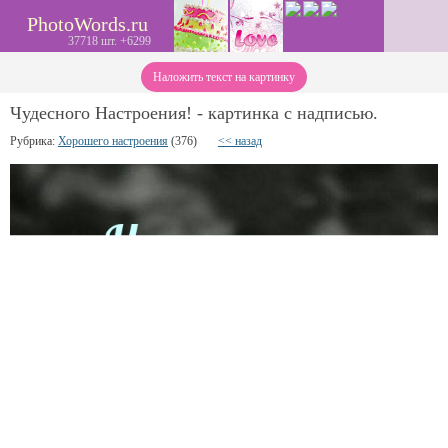
PhotoWords.ru
37718 шт. +6299
Наложить текст на картинку
Чудесного Настроения! - картинка с надписью.
Рубрика:
Хорошего настроения
(376)
<< назад