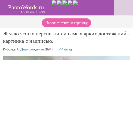
PhotoWords.ru
37718 шт. +6299
Наложить текст на картинку
Желаю ясных перспектив и самых ярких достижений -
картинка с надписью.
Рубрика:
С Днем рождения
(894)
<< назад