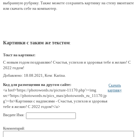
выбранную рубрику. Также можете сохранить картинку на стену вконтакте
или скачать себе на компьютер.
Картинки с таким же текстом
:
Текст на картинке:
С новым годом поздравляю! Счастья, успехов и здоровья тебе я желаю! С
2022 годом!
Добавлено: 18.08.2021, Кем: Karina.
Код для размещения на другом сайте:
Скачать
<a href='https://photowords.ru/picture-11170.php'><img
картинку
src='https://photowords.ru/pics_max/photowords_ru_11170.jp
g'><br>Картинки с надписями - Счастья, успехов и здоровья
тебе я желаю! С 2022 годом!</a>
Введите Имя:
Комментарий: