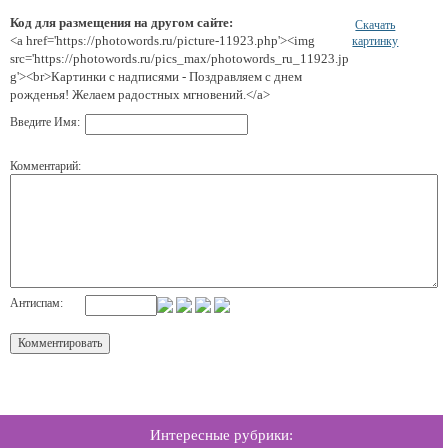
Код для размещения на другом сайте:
Скачать
<a href='https://photowords.ru/picture-11923.php'><img
картинку
src='https://photowords.ru/pics_max/photowords_ru_11923.jp
g'><br>Картинки с надписями - Поздравляем с днем
рожденья! Желаем радостных мгновений.</a>
Введите Имя:
Комментарий:
Антиспам:
Интересные рубрики: