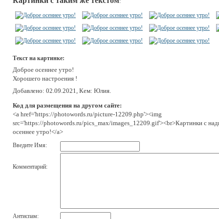
Картинки с таким же текстом
:
Текст на картинке:
Доброе осеннее утро!
Хорошего настроения !
Добавлено: 02.09.2021, Кем: Юлия.
Код для размещения на другом сайте:
<a href='https://photowords.ru/picture-12209.php'><img
src='https://photowords.ru/pics_max/images_12209.gif'><br>Картинки с на
осеннее утро!</a>
Введите Имя:
Комментарий:
Антиспам: