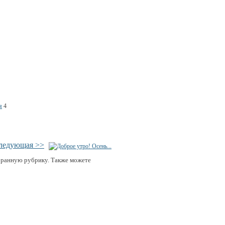
я
4
ледующая >>
бранную рубрику. Также можете