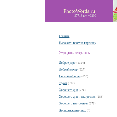
PhotoWords.ru
37718 шт. +6299
Главная
Наложить текст на картинку
Утро, день, вечер, ночь:
Доброе утро
(1324)
Добрый вечер
(627)
Спокойной ночи
(650)
Удачи
(392)
Хорошего дня
(726)
Хорошего дня и настроения
(283)
Хорошего настроения
(376)
Хороших выходных
(3)