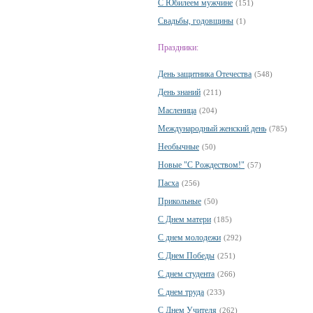
С Юбилеем мужчине
(151)
Свадьбы, годовщины
(1)
Праздники:
День защитника Отечества
(548)
День знаний
(211)
Масленица
(204)
Международный женский день
(785)
Необычные
(50)
Новые "С Рождеством!"
(57)
Пасха
(256)
Прикольные
(50)
С Днем матери
(185)
С днем молодежи
(292)
С Днем Победы
(251)
С днем студента
(266)
С днем труда
(233)
С Днем Учителя
(262)