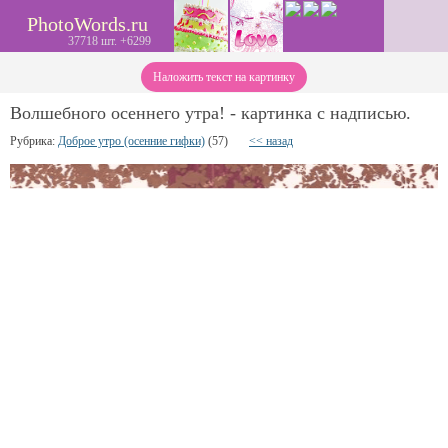
PhotoWords.ru
37718 шт. +6299
Наложить текст на картинку
Волшебного осеннего утра! - картинка с надписью.
Рубрика:
Доброе утро (осенние гифки)
(57)
<< назад