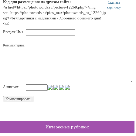
Код для размещения на другом сайте:
Скачать
<a href='https://photowords.ru/picture-12269.php'><img
картинку
src='https://photowords.ru/pics_max/photowords_ru_12269.jp
eg'><br>Картинки с надписями - Хорошего осеннего дня!
</a>
Введите Имя:
Комментарий:
Антиспам:
Интересные рубрики: