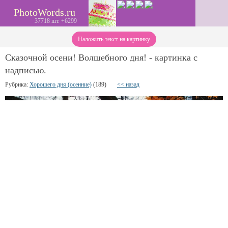
PhotoWords.ru
37718 шт. +6299
Наложить текст на картинку
Сказочной осени! Волшебного дня! - картинка с
надписью.
Рубрика:
Хорошего дня (осенние)
(189)
<< назад