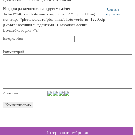
Код для размещения на другом сайте:
Скачать
<a href='https://photowords.ru/picture-12295.php'><img
картинку
src='https://photowords.ru/pics_max/photowords_ru_12295.jp
g'><br>Картинки с надписями - Сказочной осени!
Волшебного дня!</a>
Введите Имя:
Комментарий:
Антиспам:
Интересные рубрики: