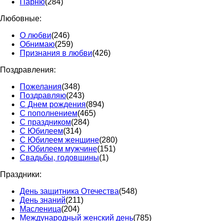
Парню
(284)
Любовные:
О любви
(246)
Обнимаю
(259)
Признания в любви
(426)
Поздравления:
Пожелания
(348)
Поздравляю
(243)
С Днем рождения
(894)
С пополнением
(465)
С праздником
(284)
С Юбилеем
(314)
С Юбилеем женщине
(280)
С Юбилеем мужчине
(151)
Свадьбы, годовщины
(1)
Праздники:
День защитника Отечества
(548)
День знаний
(211)
Масленица
(204)
Международный женский день
(785)