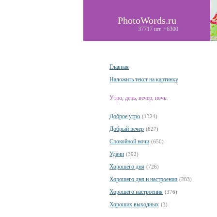
PhotoWords.ru
37717 шт. +6300
Главная
Наложить текст на картинку
Утро, день, вечер, ночь:
Доброе утро
(1324)
Добрый вечер
(627)
Спокойной ночи
(650)
Удачи
(392)
Хорошего дня
(726)
Хорошего дня и настроения
(283)
Хорошего настроения
(376)
Хороших выходных
(3)