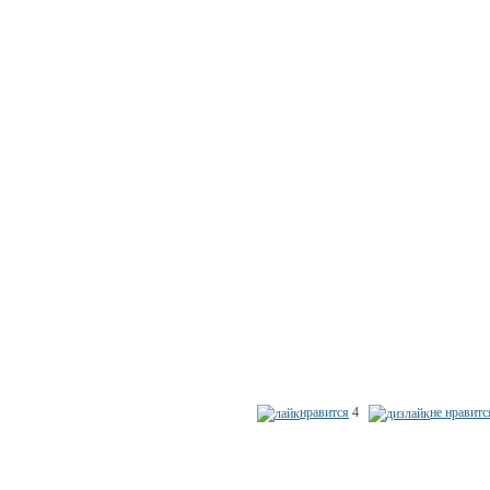
нравится
4
не нравитс