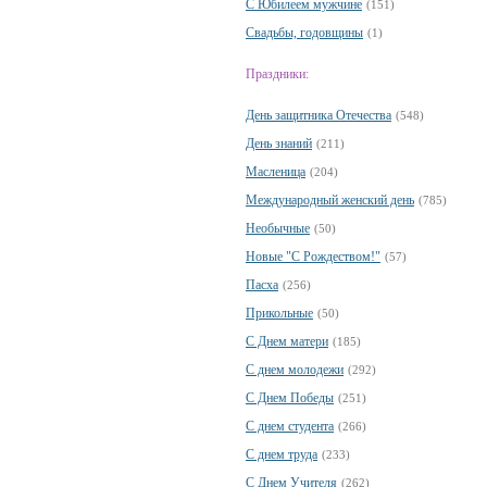
С Юбилеем мужчине
(151)
Свадьбы, годовщины
(1)
Праздники:
День защитника Отечества
(548)
День знаний
(211)
Масленица
(204)
Международный женский день
(785)
Необычные
(50)
Новые "С Рождеством!"
(57)
Пасха
(256)
Прикольные
(50)
С Днем матери
(185)
С днем молодежи
(292)
С Днем Победы
(251)
С днем студента
(266)
С днем труда
(233)
С Днем Учителя
(262)