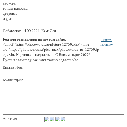
вас ждет
только радость,
здоровье
и удача!
Добавлено: 14.09.2021, Кем: Оля.
Код для размещения на другом сайте:
Скачать
<a href='https://photowords.ru/picture-12750.php'><img
картинку
src='https://photowords.ru/pics_max/photowords_ru_12750.jp
eg'><br>Картинки с надписями - С Новым годом 2022!
Пусть в этом году вас ждет только радость</a>
Введите Имя:
Комментарий:
Антиспам: