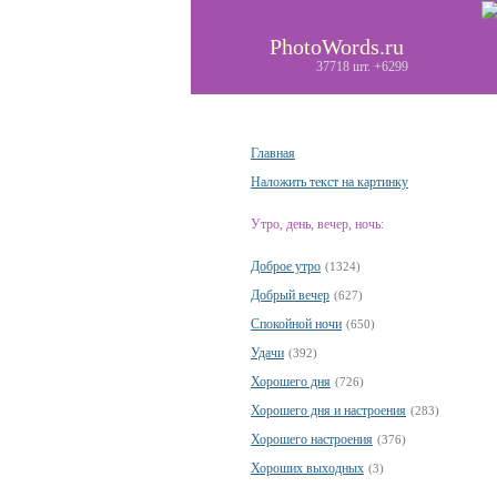
PhotoWords.ru
37718 шт. +6299
Главная
Наложить текст на картинку
Утро, день, вечер, ночь:
Доброе утро
(1324)
Добрый вечер
(627)
Спокойной ночи
(650)
Удачи
(392)
Хорошего дня
(726)
Хорошего дня и настроения
(283)
Хорошего настроения
(376)
Хороших выходных
(3)