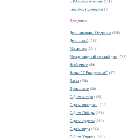
С Юбилеем мужчине
(151)
Свадьбы, годовщины
(1)
Праздники:
День защитника Отечества
(548)
День знаний
(211)
Масленица
(204)
Международный женский день
(785)
Необычные
(50)
Новые "С Рождеством!"
(57)
Пасха
(256)
Прикольные
(50)
С Днем матери
(185)
С днем молодежи
(292)
С Днем Победы
(251)
С днем студента
(266)
С днем труда
(233)
С Днем Учителя
(262)