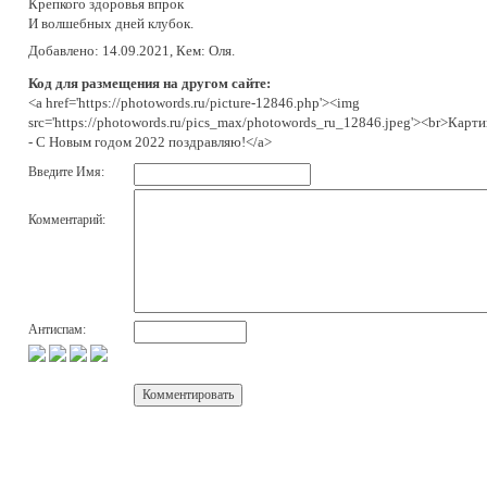
Крепкого здоровья впрок
И волшебных дней клубок.
Добавлено: 14.09.2021, Кем: Оля.
Код для размещения на другом сайте:
<a href='https://photowords.ru/picture-12846.php'><img
src='https://photowords.ru/pics_max/photowords_ru_12846.jpeg'><br>Карт
- С Новым годом 2022 поздравляю!</a>
Введите Имя:
Комментарий:
Антиспам: