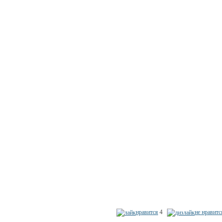
нравится
4
не нравитс