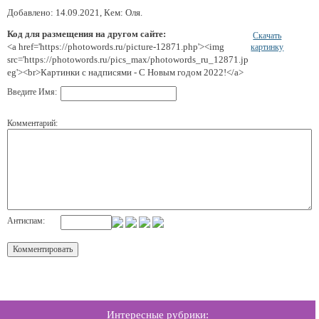
Добавлено: 14.09.2021, Кем: Оля.
Код для размещения на другом сайте:
Скачать
<a href='https://photowords.ru/picture-12871.php'><img
картинку
src='https://photowords.ru/pics_max/photowords_ru_12871.jp
eg'><br>Картинки с надписями - С Новым годом 2022!</a>
Введите Имя:
Комментарий:
Антиспам:
Интересные рубрики: