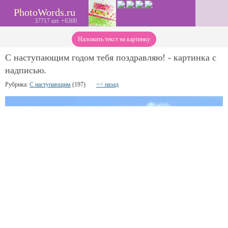
PhotoWords.ru
37717 шт. +6300
Наложить текст на картинку
С наступающим годом тебя поздравляю! - картинка с
надписью.
Рубрика:
С наступающим
(197)
<< назад