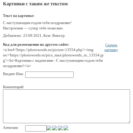
Картинки с таким же текстом
:
Текст на картинке:
С наступающим годом тебя поздравляю!
Настроения — супер тебе пожелаю.
Добавлено: 23.09.2021, Кем: Виктор.
Код для размещения на другом сайте:
Скачать
<a href='https://photowords.ru/picture-13554.php'><img
картинку
src='https://photowords.ru/pics_max/photowords_ru_13554.jp
g'><br>Картинки с надписями - С наступающим годом тебя
поздравляю!</a>
Введите Имя:
Комментарий:
Антиспам: