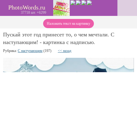
PhotoWords.ru
37718 шт. +6299
Наложить текст на картинку
Пускай этот год принесет то, о чем мечтали. С
наступающим! - картинка с надписью.
Рубрика:
С наступающим
(197)
<< назад