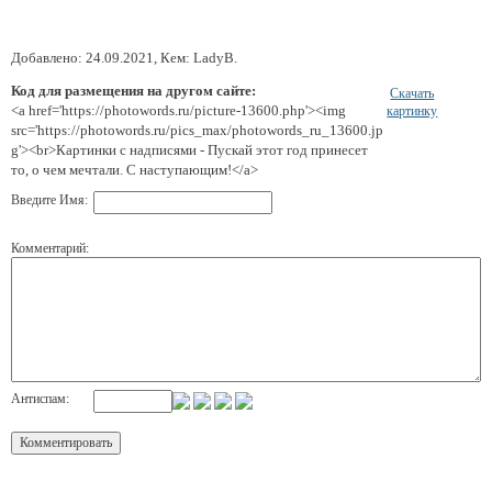
Добавлено: 24.09.2021, Кем: LadyB.
Код для размещения на другом сайте:
Скачать
<a href='https://photowords.ru/picture-13600.php'><img
картинку
src='https://photowords.ru/pics_max/photowords_ru_13600.jp
g'><br>Картинки с надписями - Пускай этот год принесет
то, о чем мечтали. С наступающим!</a>
Введите Имя:
Комментарий:
Антиспам: