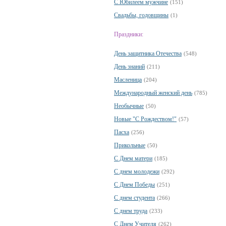
С Юбилеем мужчине
(151)
Свадьбы, годовщины
(1)
Праздники:
День защитника Отечества
(548)
День знаний
(211)
Масленица
(204)
Международный женский день
(785)
Необычные
(50)
Новые "С Рождеством!"
(57)
Пасха
(256)
Прикольные
(50)
С Днем матери
(185)
С днем молодежи
(292)
С Днем Победы
(251)
С днем студента
(266)
С днем труда
(233)
С Днем Учителя
(262)