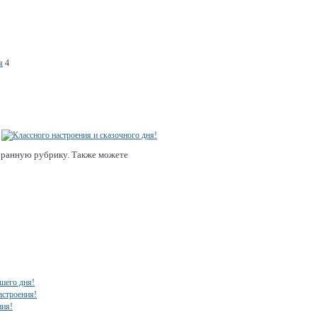
я
4
бранную рубрику. Также можете