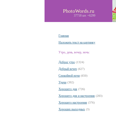
PhotoWords.ru
37718 шт. +6299
Главная
Наложить текст на картинку
Утро, день, вечер, ночь:
Доброе утро
(1324)
Добрый вечер
(627)
Спокойной ночи
(650)
Удачи
(392)
Хорошего дня
(726)
Хорошего дня и настроения
(283)
Хорошего настроения
(376)
Хороших выходных
(3)