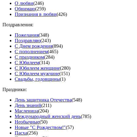
О любви
(246)
Обнимаю
(259)
Признания в любви
(426)
Поздравления:
Пожелания
(348)
Поздравляю
(243)
С Днем рождения
(894)
С пополнением
(465)
С праздником
(284)
С Юбилеем
(314)
С Юбилеем женщине
(280)
С Юбилеем мужчине
(151)
Свадьбы, годовщины
(1)
Праздники:
День защитника Отечества
(548)
День знаний
(211)
Масленица
(204)
Международный женский день
(785)
Необычные
(50)
Новые "С Рождеством!"
(57)
Пасха
(256)