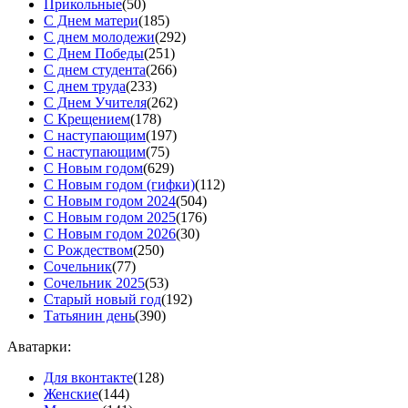
Прикольные
(50)
С Днем матери
(185)
С днем молодежи
(292)
С Днем Победы
(251)
С днем студента
(266)
С днем труда
(233)
С Днем Учителя
(262)
С Крещением
(178)
С наступающим
(197)
С наступающим
(75)
С Новым годом
(629)
С Новым годом (гифки)
(112)
С Новым годом 2024
(504)
С Новым годом 2025
(176)
С Новым годом 2026
(30)
С Рождеством
(250)
Сочельник
(77)
Сочельник 2025
(53)
Старый новый год
(192)
Татьянин день
(390)
Аватарки:
Для вконтакте
(128)
Женские
(144)