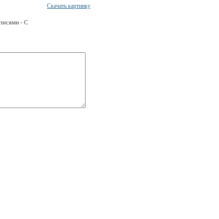
Скачать картинку
писями - С