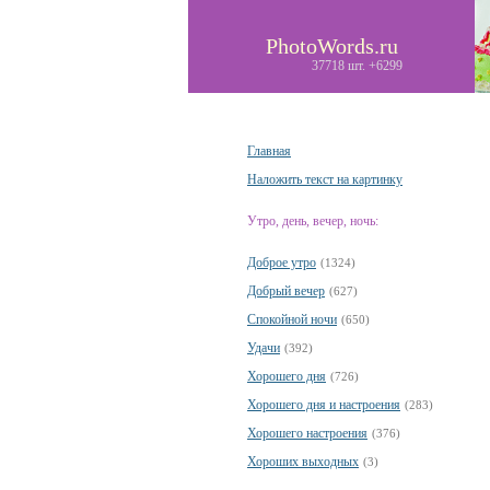
PhotoWords.ru
37718 шт. +6299
Главная
Наложить текст на картинку
Утро, день, вечер, ночь:
Доброе утро
(1324)
Добрый вечер
(627)
Спокойной ночи
(650)
Удачи
(392)
Хорошего дня
(726)
Хорошего дня и настроения
(283)
Хорошего настроения
(376)
Хороших выходных
(3)