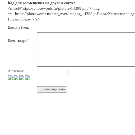
Код для размещения на другом сайте:
<a href='https://photowords.ru/picture-14398.php'><img
src='https://photowords.ru/pics_max/images_14398.gif'><br>Картинки с над
Новым Годом!</a>
Введите Имя:
Комментарий:
Антиспам: