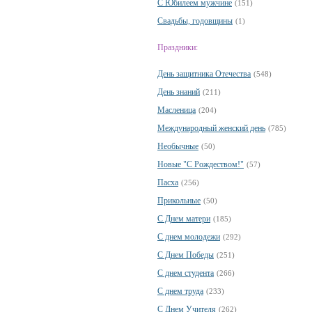
С Юбилеем мужчине
(151)
Свадьбы, годовщины
(1)
Праздники:
День защитника Отечества
(548)
День знаний
(211)
Масленица
(204)
Международный женский день
(785)
Необычные
(50)
Новые "С Рождеством!"
(57)
Пасха
(256)
Прикольные
(50)
С Днем матери
(185)
С днем молодежи
(292)
С Днем Победы
(251)
С днем студента
(266)
С днем труда
(233)
С Днем Учителя
(262)