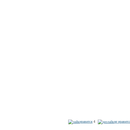
нравится
4
не нравитс