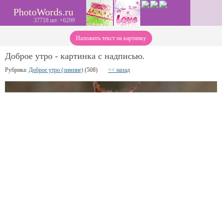
PhotoWords.ru
37718 шт. +6299
Наложить текст на картинку
Доброе утро - картинка с надписью.
Рубрика:
Доброе утро (зимние)
(508)
<< назад