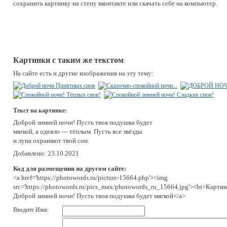
сохранить картинку на стену вконтакте или скачать себе на компьютер.
Картинки с таким же текстом
:
На сайте есть и другие изображения на эту тему:
Текст на картинке:
Доброй зимней ночи! Пусть твоя подушка будет
мягкой, а одеяло — тёплым. Пусть все звёзды
и луна охраняют твой сон.
Добавлено: 23.10.2021
Код для размещения на другом сайте:
<a href='https://photowords.ru/picture-15664.php'><img
src='https://photowords.ru/pics_max/photowords_ru_15664.jpg'><br>Картин
Доброй зимней ночи! Пусть твоя подушка будет мягкой</a>
Введите Имя: