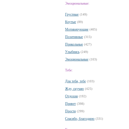
Эмоциональные:
Грустные
(149)
Крутые
(89)
Мотивирующие
(405)
Позитивные
(315)
Прикольные
(427)
Улыбнись
(249)
Эмоциональные
(103)
Тебе:
Для тебя, тебе
(103)
Жду, скучаю
(425)
Отдохни
(192)
Привет
(398)
Прости
(299)
Спасибо, благодарю
(331)