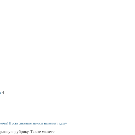
я
4
бранную рубрику. Также можете