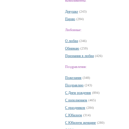
Комплименты:
Девушке
(243)
Парню
(284)
Любовные:
О любви
(246)
Обнимаю
(259)
Признания в любви
(426)
Поздравления:
Пожелания
(348)
Поздравляю
(243)
С Днем рождения
(894)
С пополнением
(465)
С праздником
(284)
С Юбилеем
(314)
С Юбилеем женщине
(280)