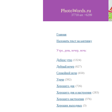
PhotoWords.ru
37718 шт. +6299
Главная
Наложить текст на картинку
Утро, день, вечер, ночь:
Доброе утро
(1324)
Добрый вечер
(627)
Спокойной ночи
(650)
Удачи
(392)
Хорошего дня
(726)
Хорошего дня и настроения
(283)
Хорошего настроения
(376)
Хороших выходных
(3)