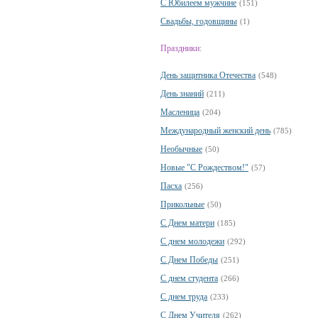
С Юбилеем мужчине
(151)
Свадьбы, годовщины
(1)
Праздники:
День защитника Отечества
(548)
День знаний
(211)
Масленица
(204)
Международный женский день
(785)
Необычные
(50)
Новые "С Рождеством!"
(57)
Пасха
(256)
Прикольные
(50)
С Днем матери
(185)
С днем молодежи
(292)
С Днем Победы
(251)
С днем студента
(266)
С днем труда
(233)
С Днем Учителя
(262)