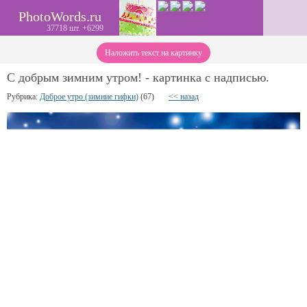
PhotoWords.ru
37718 шт. +6299
Наложить текст на картинку
С добрым зимним утром! - картинка с надписью.
Рубрика:
Доброе утро (зимние гифки)
(67)
<< назад