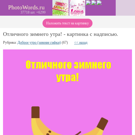
PhotoWords.ru
37718 шт. +6299
Наложить текст на картинку
Отличного зимнего утра! - картинка с надписью.
Рубрика:
Доброе утро (зимние гифки)
(67)
<< назад