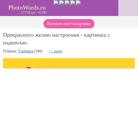
PhotoWords.ru
37718 шт. +6299
Наложить текст на картинку
Прекрасного желаю настроения - картинка с
надписью.
Рубрика:
Улыбнись
(249)
<< назад