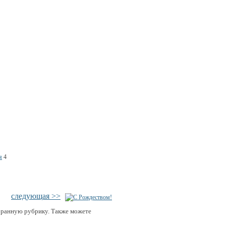
я
4
следующая >>
бранную рубрику. Также можете