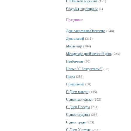
С Юбилеем мужчине
(151)
Свадьбы, годовщины
(1)
Праздники:
День защитника Отечества
(548)
День знаний
(211)
Масленица
(204)
Международный женский день
(785)
Необычные
(50)
Новые "С Рождеством!"
(57)
Пасха
(256)
Прикольные
(50)
С Днем матери
(185)
С днем молодежи
(292)
С Днем Победы
(251)
С днем студента
(266)
С днем труда
(233)
С Днем Учителя
(262)