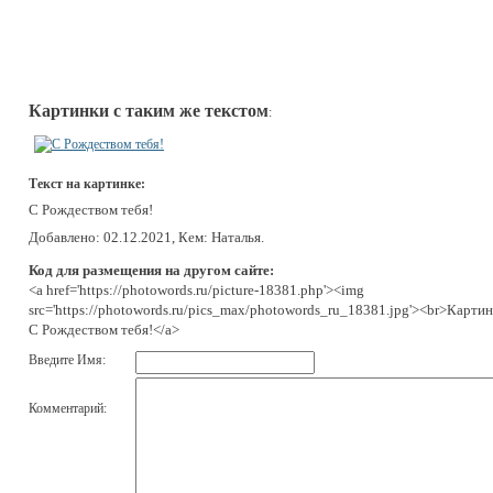
Картинки с таким же текстом
:
Текст на картинке:
С Рождеством тебя!
Добавлено: 02.12.2021, Кем: Наталья.
Код для размещения на другом сайте:
<a href='https://photowords.ru/picture-18381.php'><img
src='https://photowords.ru/pics_max/photowords_ru_18381.jpg'><br>Картин
С Рождеством тебя!</a>
Введите Имя:
Комментарий: