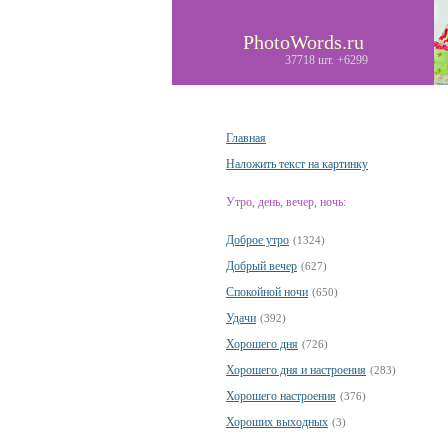
PhotoWords.ru
37718 шт. +6299
Главная
Наложить текст на картинку
Утро, день, вечер, ночь:
Доброе утро
(1324)
Добрый вечер
(627)
Спокойной ночи
(650)
Удачи
(392)
Хорошего дня
(726)
Хорошего дня и настроения
(283)
Хорошего настроения
(376)
Хороших выходных
(3)