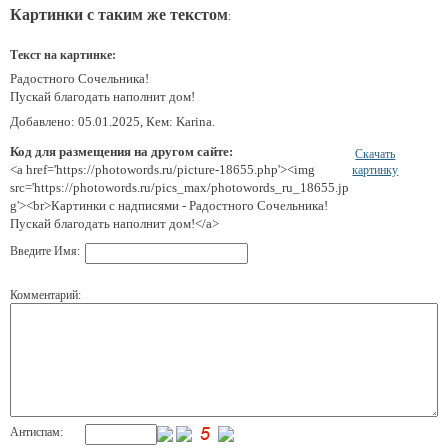
Картинки с таким же текстом
:
Текст на картинке:
Радостного Сочельника!
Пускай благодать наполнит дом!
Добавлено: 05.01.2025, Кем: Karina.
Код для размещения на другом сайте:
Скачать
<a href='https://photowords.ru/picture-18655.php'><img
картинку
src='https://photowords.ru/pics_max/photowords_ru_18655.jp
g'><br>Картинки с надписями - Радостного Сочельника!
Пускай благодать наполнит дом!</a>
Введите Имя:
Комментарий:
Антиспам: