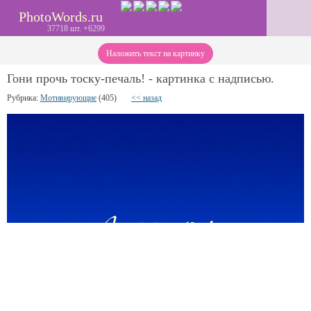
PhotoWords.ru
37718 шт. +6299
Наложить текст на картинку
Гони прочь тоску-печаль! - картинка с надписью.
Рубрика:
Мотивирующие
(405)
<< назад