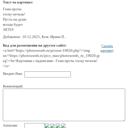
Текст на картинке:
Гони прочь
тоску-печаль!
Пусть на душе
всегда будет
ЛЕТО!
Добавлено: 10.12.2021, Кем: Ирина П..
Код для размещения на другом сайте:
Скачать
<a href='https://photowords.ru/picture-19020.php'><img
картинку
src='https://photowords.ru/pics_max/photowords_ru_19020.jp
eg'><br>Картинки с надписями - Гони прочь тоску-печаль!
</a>
Введите Имя:
Комментарий:
Антиспам: