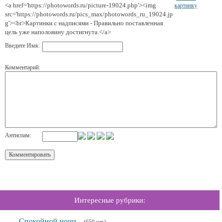
<a href='https://photowords.ru/picture-19024.php'><img
картинку
src='https://photowords.ru/pics_max/photowords_ru_19024.jp
g'><br>Картинки с надписями - Правильно поставленная
цель уже наполовину достигнута.</a>
Введите Имя:
Комментарий:
Антиспам:
Интересные рубрики:
Спокойной ночи