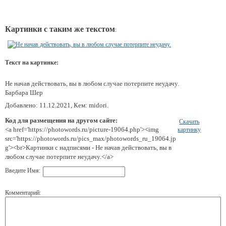
Картинки с таким же текстом
:
Текст на картинке:
Не начав действовать, вы в любом случае потерпите неудачу.
Барбара Шер
Добавлено: 11.12.2021, Кем: midori.
Код для размещения на другом сайте:
Скачать
<a href='https://photowords.ru/picture-19064.php'><img
картинку
src='https://photowords.ru/pics_max/photowords_ru_19064.jp
g'><br>Картинки с надписями - Не начав действовать, вы в
любом случае потерпите неудачу.</a>
Введите Имя:
Комментарий: