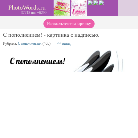
PhotoWords.ru
37718 шт. +6299
Наложить текст на картинку
С пополнением! - картинка с надписью.
Рубрика:
С пополнением
(465)
<< назад