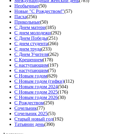
Международный женский день
(785)
Необычные
(50)
Новые "С Рождеством!"
(57)
Пасха
(256)
Прикольные
(50)
С Днем матери
(185)
С днем молодежи
(292)
С Днем Победы
(251)
С днем студента
(266)
С днем труда
(233)
С Днем Учителя
(262)
С Крещением
(178)
С наступающим
(197)
С наступающим
(75)
С Новым годом
(629)
С Новым годом (гифки)
(112)
С Новым годом 2024
(504)
С Новым годом 2025
(176)
С Новым годом 2026
(30)
С Рождеством
(250)
Сочельник
(77)
Сочельник 2025
(53)
Старый новый год
(192)
Татьянин день
(390)