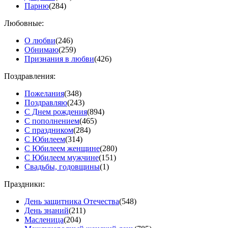
Парню
(284)
Любовные:
О любви
(246)
Обнимаю
(259)
Признания в любви
(426)
Поздравления:
Пожелания
(348)
Поздравляю
(243)
С Днем рождения
(894)
С пополнением
(465)
С праздником
(284)
С Юбилеем
(314)
С Юбилеем женщине
(280)
С Юбилеем мужчине
(151)
Свадьбы, годовщины
(1)
Праздники:
День защитника Отечества
(548)
День знаний
(211)
Масленица
(204)