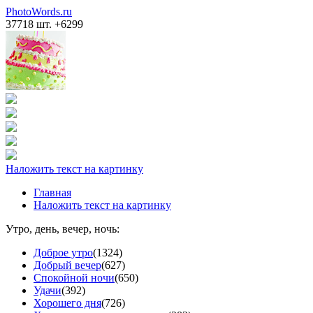
PhotoWords.ru
37718 шт. +6299
Наложить текст на картинку
Главная
Наложить текст на картинку
Утро, день, вечер, ночь:
Доброе утро
(1324)
Добрый вечер
(627)
Спокойной ночи
(650)
Удачи
(392)
Хорошего дня
(726)