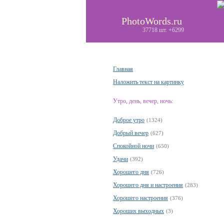
PhotoWords.ru
37718 шт. +6299
Главная
Наложить текст на картинку
Утро, день, вечер, ночь:
Доброе утро
(1324)
Добрый вечер
(627)
Спокойной ночи
(650)
Удачи
(392)
Хорошего дня
(726)
Хорошего дня и настроения
(283)
Хорошего настроения
(376)
Хороших выходных
(3)