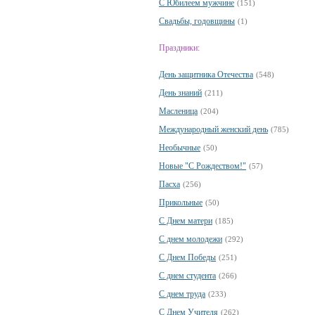
С Юбилеем мужчине
(151)
Свадьбы, годовщины
(1)
Праздники:
День защитника Отечества
(548)
День знаний
(211)
Масленица
(204)
Международный женский день
(785)
Необычные
(50)
Новые "С Рождеством!"
(57)
Пасха
(256)
Прикольные
(50)
С Днем матери
(185)
С днем молодежи
(292)
С Днем Победы
(251)
С днем студента
(266)
С днем труда
(233)
С Днем Учителя
(262)