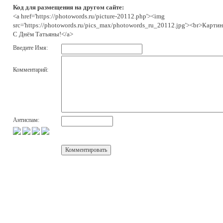
Код для размещения на другом сайте:
<a href='https://photowords.ru/picture-20112.php'><img
src='https://photowords.ru/pics_max/photowords_ru_20112.jpg'><br>Картин
С Днём Татьяны!</a>
Введите Имя:
Комментарий:
Антиспам: