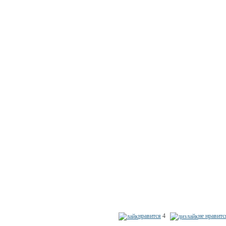
нравится
4
не нравитс