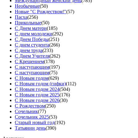
Международный женский день
(785)
Необычные
(50)
Новые "С Рождеством!"
(57)
Пасха
(256)
Прикольные
(50)
С Днем матери
(185)
С днем молодежи
(292)
С Днем Победы
(251)
С днем студента
(266)
С днем труда
(233)
С Днем Учителя
(262)
С Крещением
(178)
С наступающим
(197)
С наступающим
(75)
С Новым годом
(629)
С Новым годом (гифки)
(112)
С Новым годом 2024
(504)
С Новым годом 2025
(176)
С Новым годом 2026
(30)
С Рождеством
(250)
Сочельник
(77)
Сочельник 2025
(53)
Старый новый год
(192)
Татьянин день
(390)