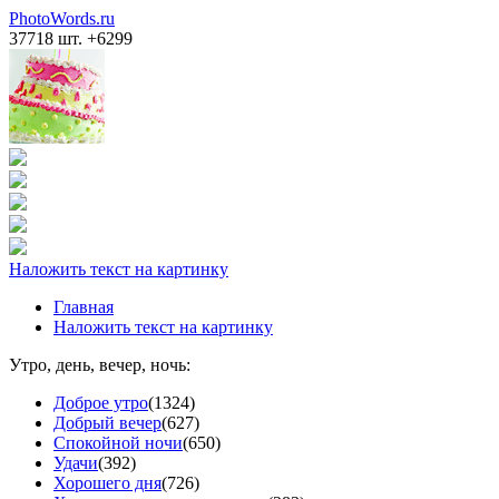
PhotoWords.ru
37718 шт. +6299
Наложить текст на картинку
Главная
Наложить текст на картинку
Утро, день, вечер, ночь:
Доброе утро
(1324)
Добрый вечер
(627)
Спокойной ночи
(650)
Удачи
(392)
Хорошего дня
(726)