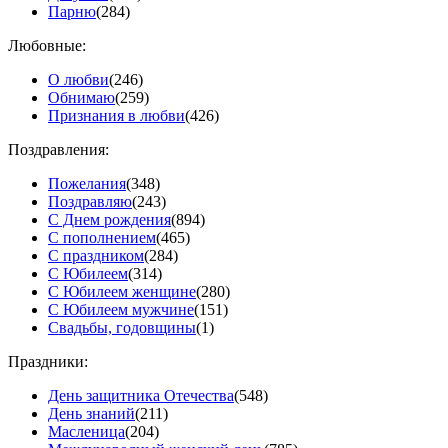
Парню
(284)
Любовные:
О любви
(246)
Обнимаю
(259)
Признания в любви
(426)
Поздравления:
Пожелания
(348)
Поздравляю
(243)
С Днем рождения
(894)
С пополнением
(465)
С праздником
(284)
С Юбилеем
(314)
С Юбилеем женщине
(280)
С Юбилеем мужчине
(151)
Свадьбы, годовщины
(1)
Праздники:
День защитника Отечества
(548)
День знаний
(211)
Масленица
(204)