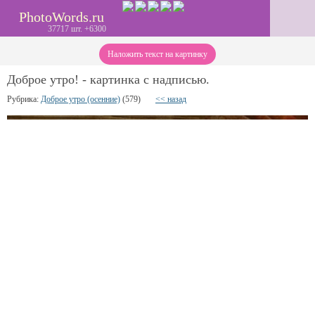
PhotoWords.ru
37717 шт. +6300
Наложить текст на картинку
Доброе утро! - картинка с надписью.
Рубрика:
Доброе утро (осенние)
(579)
<< назад