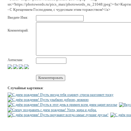
src='https://photowords.ru/pics_max/photowords_ru_21048.jpeg'><br>Карт
- С Крещением Господним, с чудесным этим торжеством!</a>
Введите Имя:
Комментарий:
Антиспам:
Случайные картинки
: