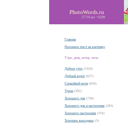
PhotoWords.ru
37718 шт. +6299
Главная
Наложить текст на картинку
Утро, день, вечер, ночь:
Доброе утро
(1324)
Добрый вечер
(627)
Спокойной ночи
(650)
Удачи
(392)
Хорошего дня
(726)
Хорошего дня и настроения
(283)
Хорошего настроения
(376)
Хороших выходных
(3)