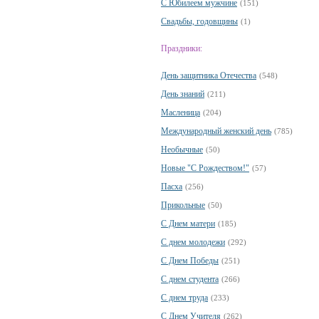
С Юбилеем мужчине
(151)
Свадьбы, годовщины
(1)
Праздники:
День защитника Отечества
(548)
День знаний
(211)
Масленица
(204)
Международный женский день
(785)
Необычные
(50)
Новые "С Рождеством!"
(57)
Пасха
(256)
Прикольные
(50)
С Днем матери
(185)
С днем молодежи
(292)
С Днем Победы
(251)
С днем студента
(266)
С днем труда
(233)
С Днем Учителя
(262)