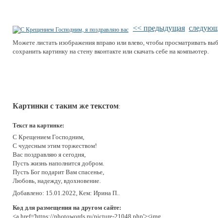
<< предыдущая
следующ
Можете листать изображения вправо или влево, чтобы просматривать вы
сохранить картинку на стену вконтакте или скачать себе на компьютер.
Картинки с таким же текстом
:
Текст на картинке:
С Крещением Господним,
С чудесным этим торжеством!
Вас поздравляю я сегодня,
Пусть жизнь наполнится добром.
Пусть Бог подарит Вам спасенье,
Любовь, надежду, вдохновение.
Добавлено: 15.01.2022, Кем: Ирина П..
Код для размещения на другом сайте:
<a href='https://photowords.ru/picture-21048.php'><img