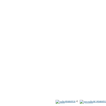
нравится
4
не нравитс