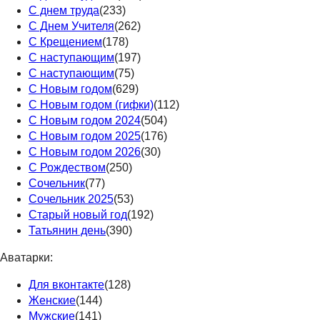
С днем труда
(233)
С Днем Учителя
(262)
С Крещением
(178)
С наступающим
(197)
С наступающим
(75)
С Новым годом
(629)
С Новым годом (гифки)
(112)
С Новым годом 2024
(504)
С Новым годом 2025
(176)
С Новым годом 2026
(30)
С Рождеством
(250)
Сочельник
(77)
Сочельник 2025
(53)
Старый новый год
(192)
Татьянин день
(390)
Аватарки:
Для вконтакте
(128)
Женские
(144)
Мужские
(141)