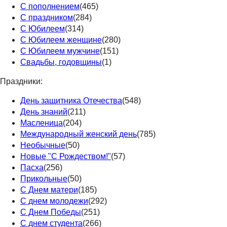
С пополнением
(465)
С праздником
(284)
С Юбилеем
(314)
С Юбилеем женщине
(280)
С Юбилеем мужчине
(151)
Свадьбы, годовщины
(1)
Праздники:
День защитника Отечества
(548)
День знаний
(211)
Масленица
(204)
Международный женский день
(785)
Необычные
(50)
Новые "С Рождеством!"
(57)
Пасха
(256)
Прикольные
(50)
С Днем матери
(185)
С днем молодежи
(292)
С Днем Победы
(251)
С днем студента
(266)