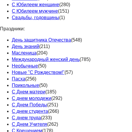
С Юбилеем женщине
(280)
С Юбилеем мужчине
(151)
Свадьбы, годовщины
(1)
Праздники:
День защитника Отечества
(548)
День знаний
(211)
Масленица
(204)
Международный женский день
(785)
Необычные
(50)
Новые "С Рождеством!"
(57)
Пасха
(256)
Прикольные
(50)
С Днем матери
(185)
С днем молодежи
(292)
С Днем Победы
(251)
С днем студента
(266)
С днем труда
(233)
С Днем Учителя
(262)
С Крещением
(178)