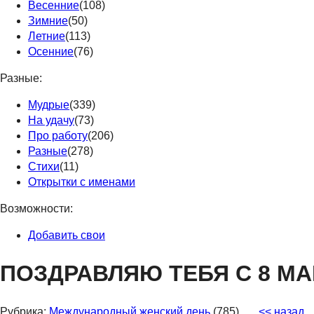
Весенние
(108)
Зимние
(50)
Летние
(113)
Осенние
(76)
Разные:
Мудрые
(339)
На удачу
(73)
Про работу
(206)
Разные
(278)
Стихи
(11)
Открытки с именами
Возможности:
Добавить свои
ПОЗДРАВЛЯЮ ТЕБЯ С 8 МАРТ
Рубрика:
Международный женский день
(785)
<< назад