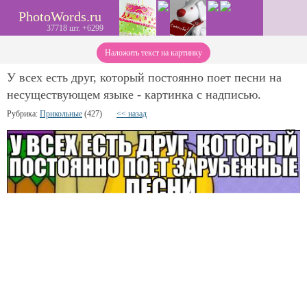
PhotoWords.ru
37718 шт. +6299
Наложить текст на картинку
У всех есть друг, который постоянно поет песни на
несуществующем языке - картинка с надписью.
Рубрика:
Прикольные
(427)
<< назад