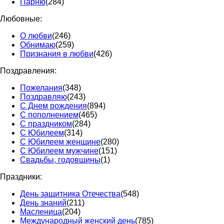
Парню
(284)
Любовные:
О любви
(246)
Обнимаю
(259)
Признания в любви
(426)
Поздравления:
Пожелания
(348)
Поздравляю
(243)
С Днем рождения
(894)
С пополнением
(465)
С праздником
(284)
С Юбилеем
(314)
С Юбилеем женщине
(280)
С Юбилеем мужчине
(151)
Свадьбы, годовщины
(1)
Праздники:
День защитника Отечества
(548)
День знаний
(211)
Масленица
(204)
Международный женский день
(785)