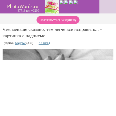
PhotoWords.ru
37718 шт. +6299
Наложить текст на картинку
Чем меньше сказано, тем легче всё исправить... -
картинка с надписью.
Рубрика:
Мудрые
(339)
<< назад