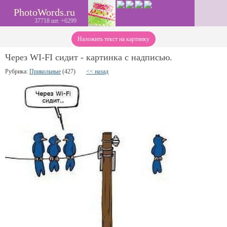
PhotoWords.ru
37718 шт. +6299
Наложить текст на картинку
Через WI-FI сидит - картинка с надписью.
Рубрика:
Прикольные
(427)
<< назад