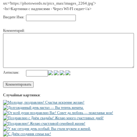
src='https://photowords.ru/pics_max/images_2264.jpg'>
<br>Картинки с надписями - Через WI-FI сидит</a>
Введите Имя:
Комментарий:
Антиспам:
Случайные картинки
: