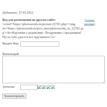
Добавлено: 27.03.2022
Код для размещения на другом сайте:
Скачать
<a href='https://photowords.ru/picture-22781.php'><img
картинку
src='https://photowords.ru/pics_max/photowords_ru_22781.jp
g'><br>Картинки с надписями - Поздравляю с праздником!
Пусть тебе удастся все задуманное</a>
Введите Имя:
Комментарий:
Антиспам: