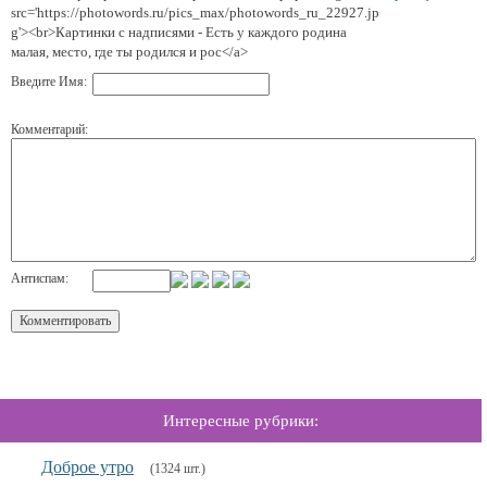
src='https://photowords.ru/pics_max/photowords_ru_22927.jp
g'><br>Картинки с надписями - Есть у каждого родина
малая, место, где ты родился и рос</a>
Введите Имя:
Комментарий:
Антиспам:
Интересные рубрики:
Доброе утро
(1324 шт.)