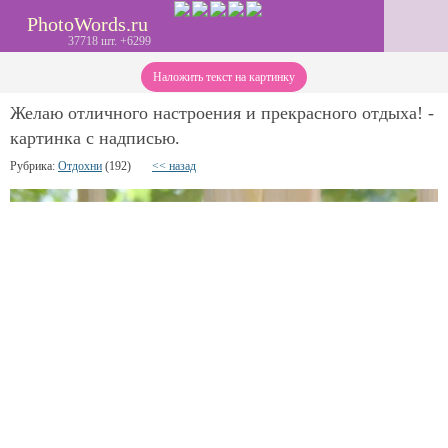
PhotoWords.ru
37718 шт. +6299
Наложить текст на картинку
Желаю отличного настроения и прекрасного отдыха! -
картинка с надписью.
Рубрика:
Отдохни
(192)
<< назад