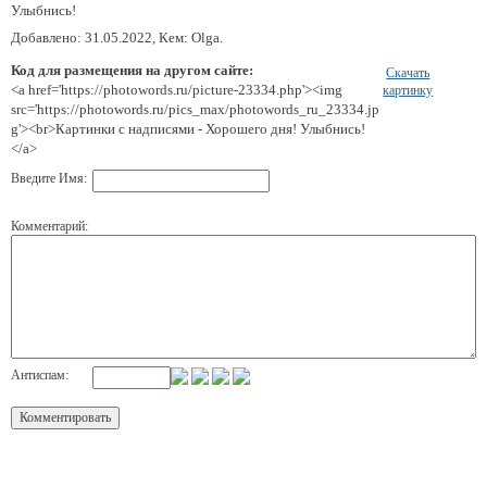
Улыбнись!
Добавлено: 31.05.2022, Кем: Olga.
Код для размещения на другом сайте:
Скачать
<a href='https://photowords.ru/picture-23334.php'><img
картинку
src='https://photowords.ru/pics_max/photowords_ru_23334.jp
g'><br>Картинки с надписями - Хорошего дня! Улыбнись!
</a>
Введите Имя:
Комментарий:
Антиспам: