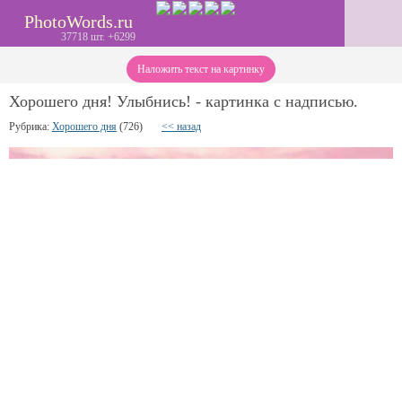
PhotoWords.ru
37718 шт. +6299
Наложить текст на картинку
Хорошего дня! Улыбнись! - картинка с надписью.
Рубрика:
Хорошего дня
(726)
<< назад