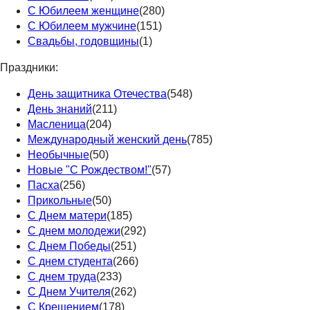
С Юбилеем женщине
(280)
С Юбилеем мужчине
(151)
Свадьбы, годовщины
(1)
Праздники:
День защитника Отечества
(548)
День знаний
(211)
Масленица
(204)
Международный женский день
(785)
Необычные
(50)
Новые "С Рождеством!"
(57)
Пасха
(256)
Прикольные
(50)
С Днем матери
(185)
С днем молодежи
(292)
С Днем Победы
(251)
С днем студента
(266)
С днем труда
(233)
С Днем Учителя
(262)
С Крещением
(178)