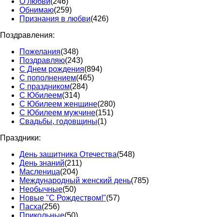
О любви
(246)
Обнимаю
(259)
Признания в любви
(426)
Поздравления:
Пожелания
(348)
Поздравляю
(243)
С Днем рождения
(894)
С пополнением
(465)
С праздником
(284)
С Юбилеем
(314)
С Юбилеем женщине
(280)
С Юбилеем мужчине
(151)
Свадьбы, годовщины
(1)
Праздники:
День защитника Отечества
(548)
День знаний
(211)
Масленица
(204)
Международный женский день
(785)
Необычные
(50)
Новые "С Рождеством!"
(57)
Пасха
(256)
Прикольные
(50)