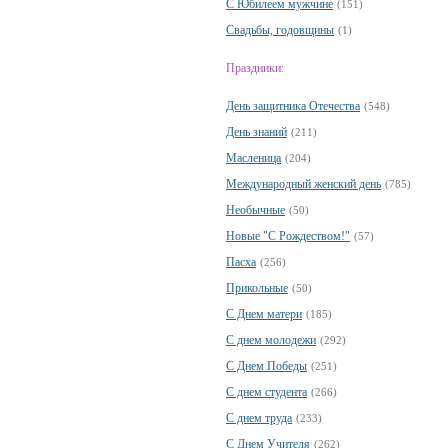
С Юбилеем мужчине
(151)
Свадьбы, годовщины
(1)
Праздники:
День защитника Отечества
(548)
День знаний
(211)
Масленица
(204)
Международный женский день
(785)
Необычные
(50)
Новые "С Рождеством!"
(57)
Пасха
(256)
Прикольные
(50)
С Днем матери
(185)
С днем молодежи
(292)
С Днем Победы
(251)
С днем студента
(266)
С днем труда
(233)
С Днем Учителя
(262)