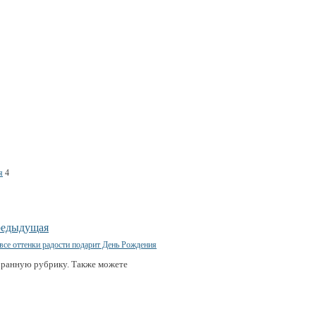
я
4
редыдущая
бранную рубрику. Также можете