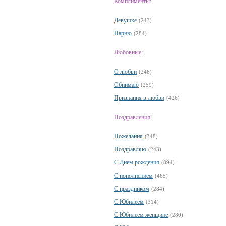
Комплименты:
Девушке
(243)
Парню
(284)
Любовные:
О любви
(246)
Обнимаю
(259)
Признания в любви
(426)
Поздравления:
Пожелания
(348)
Поздравляю
(243)
С Днем рождения
(894)
С пополнением
(465)
С праздником
(284)
С Юбилеем
(314)
С Юбилеем женщине
(280)