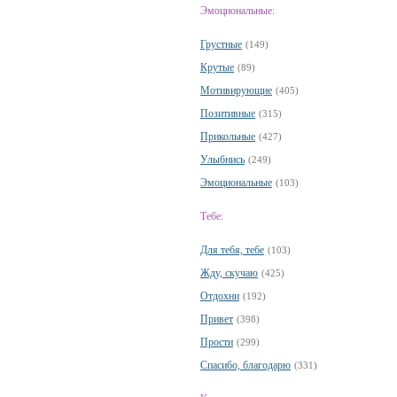
Эмоциональные:
Грустные
(149)
Крутые
(89)
Мотивирующие
(405)
Позитивные
(315)
Прикольные
(427)
Улыбнись
(249)
Эмоциональные
(103)
Тебе:
Для тебя, тебе
(103)
Жду, скучаю
(425)
Отдохни
(192)
Привет
(398)
Прости
(299)
Спасибо, благодарю
(331)