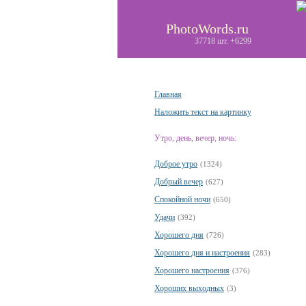
PhotoWords.ru
37718 шт. +6299
Главная
Наложить текст на картинку
Утро, день, вечер, ночь:
Доброе утро
(1324)
Добрый вечер
(627)
Спокойной ночи
(650)
Удачи
(392)
Хорошего дня
(726)
Хорошего дня и настроения
(283)
Хорошего настроения
(376)
Хороших выходных
(3)