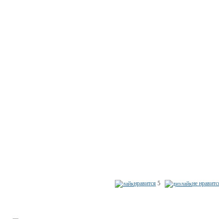
нравится
5
не нравитс