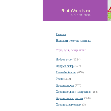
PhotoWords.ru
37717 шт. +6300
Главная
Наложить текст на картинку
Утро, день, вечер, ночь:
Доброе утро
(1324)
Добрый вечер
(627)
Спокойной ночи
(650)
Удачи
(392)
Хорошего дня
(726)
Хорошего дня и настроения
(283)
Хорошего настроения
(376)
Хороших выходных
(3)