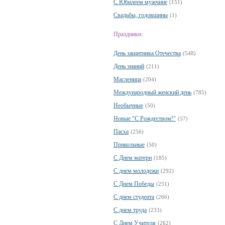
С Юбилеем мужчине
(151)
Свадьбы, годовщины
(1)
Праздники:
День защитника Отечества
(548)
День знаний
(211)
Масленица
(204)
Международный женский день
(785)
Необычные
(50)
Новые "С Рождеством!"
(57)
Пасха
(256)
Прикольные
(50)
С Днем матери
(185)
С днем молодежи
(292)
С Днем Победы
(251)
С днем студента
(266)
С днем труда
(233)
С Днем Учителя
(262)