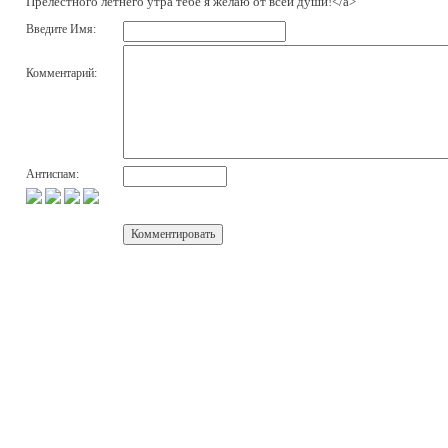
Прелестного летнего утра тебе я желаю от всей души!</a>
Введите Имя:
Комментарий:
Антиспам: